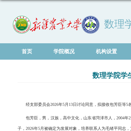
数理
首页
学院概况
机构设置
数理学院学
经支部委员会
2
02
6
年
5
月
13
日讨论同意，拟接收
包芳臣
等
5
包芳臣
，男，汉族，高中文化，
山东省菏泽
市人，
2004
年
2
子，
202
6
年
5
月被确定为发展对象，培养联系人为
毛绪平
同志，