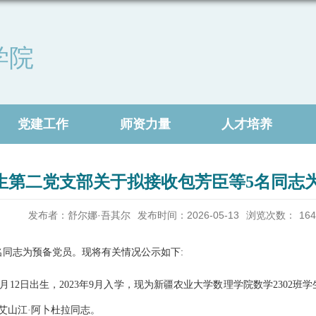
学院
党建工作
师资力量
人才培养
生第二党支部关于拟接收包芳臣等5名同志
发布者：舒尔娜·吾其尔
发布时间：2026-05-13
浏览次数：
164
名
同志为预备党员。现将有关情况公示如下
:
月
12
日出生，
20
23
年
9月入学，现为新疆农业大学数理学院数学
2302
班学
艾山江
·阿卜杜拉同志。