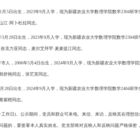
1
月
5
日出生，
20
23
年
9月入学，现为新疆农业大学数理学院数学
2304
班学
山江
·阿卜杜拉
同志。
4年3月29日出生，2023年9月入学，现为新疆农业大学数理学院数学2304
·孜克力亚同志，麦尔艾拜罕·麦麦提江同志。
齐市人，
2006年5月4日出生，2024年9月入学，现为新疆农业大学数理学院
韩
舒
艳同志，张艺芙同志。
月
28
日出生，
20
24
年
9月入学，现为新疆农业大学数理学院数学
2404
班学
黄紫橙
同志。
5个工作日)。公示期间，党员和群众可来电、来信、来访，反映其在理想
问题的，要签署本人真实姓名。党支部将对反映人和反映问题严格保密