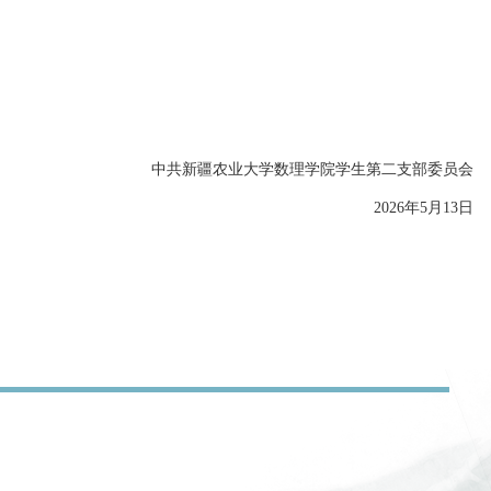
中共新疆农业大学数理学院学生第
二
支部委员会
202
6
年
5
月
13
日