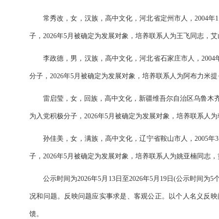
常秀改
，
女
，汉族，高中文化，
河北省定州市
人，
2004
年
1
子，
20
26
年
5
月被确定为发展对象，培养联系人为
王飞
同志，
艾
李政德，男，汉族，高中文化，河北省石家庄市人，
200
分子，2026年
5
月被确定为发展对象，培养联系人为阿布力米提
雷启莹，女，回族，高中文化，新疆维吾尔自治区乌鲁木
为入党积极分子，2026年
5
月被确定为发展对象，培养联系人为
孙佳美
，
女
，
满
族，高中文化，
辽宁省鞍山市
人，
200
5
年
3
子，202
6
年
5
月被确定为发展对象，培养联系人为
姚亚楠
同志，
公示时间为
202
6
年
5
月
13
日至
2026年5
月
19
日
(公示时间为
况和问题。反映问题应实事求是、客观公正。以个人名义反映
馈。