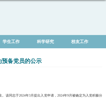
学生工作
科学研究
校友工作
为预备党员的公示
生。该同志于
2024
年
3
月提出入党申请，
20
24
年
9
月被确定为入党积极分